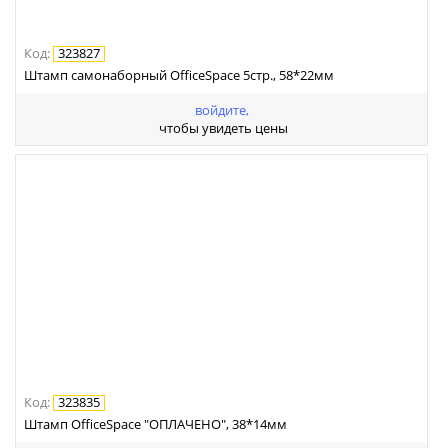
Код
:
323827
Штамп самонаборный OfficeSpace 5стр., 58*22мм
войдите,
чтобы увидеть цены
Код
:
323835
Штамп OfficeSpace "ОПЛАЧЕНО", 38*14мм