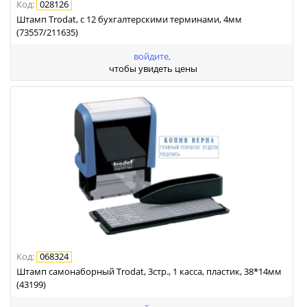
Код
:
028126
Штамп Trodat, с 12 бухгалтерскими терминами, 4мм
(73557/211635)
войдите,
чтобы увидеть цены
Код
:
068324
Штамп самонаборный Trodat, 3стр., 1 касса, пластик, 38*14мм
(43199)