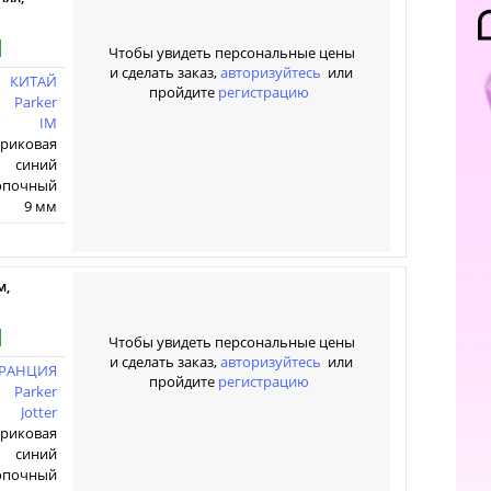
Чтобы увидеть персональные цены
и сделать заказ,
авторизуйтесь
или
КИТАЙ
пройдите
регистрацию
Parker
IM
ариковая
синий
опочный
9 мм
м,
Чтобы увидеть персональные цены
и сделать заказ,
авторизуйтесь
или
РАНЦИЯ
пройдите
регистрацию
Parker
Jotter
ариковая
синий
опочный