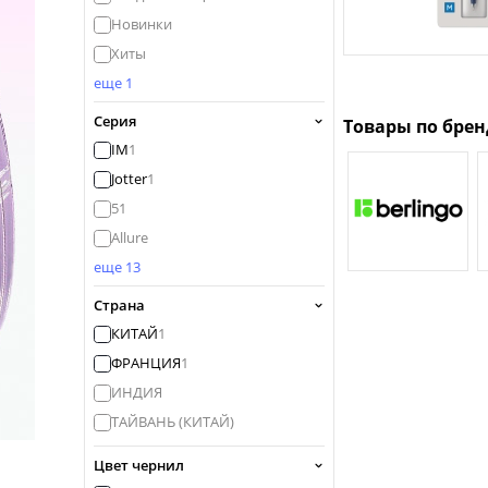
Новинки
Хиты
еще 1
Серия
Товары по бре
IM
1
Jotter
1
51
Allure
еще 13
Страна
КИТАЙ
1
ФРАНЦИЯ
1
ИНДИЯ
ТАЙВАНЬ (КИТАЙ)
Цвет чернил