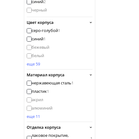
синий
2
черный
Цвет корпуса
серо-голубой
1
синий
1
бежевый
белый
еще 59
Материал корпуса
нержавеющая сталь
1
пластик
1
акрил
алюминий
еще 11
Отделка корпуса
лаковое покрытие,
1