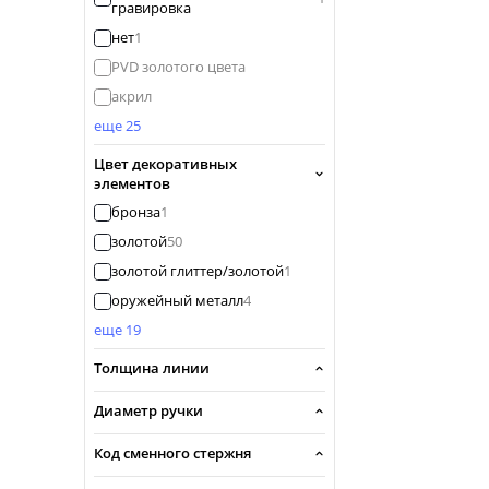
гравировка
нет
1
PVD золотого цвета
акрил
еще 25
Цвет декоративных
элементов
бронза
1
золотой
50
золотой глиттер/золотой
1
оружейный металл
4
еще 19
Толщина линии
Диаметр ручки
Код сменного стержня