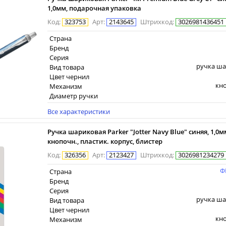
1,0мм, подарочная упаковка
Код
:
323753
Арт
:
2143645
Штрихкод
:
3026981436451
Страна
Бренд
Серия
ручка ш
Вид товара
Цвет чернил
кн
Механизм
Диаметр ручки
Все характеристики
Ручка шариковая Parker "Jotter Navy Blue" синяя, 1,0м
кнопочн., пластик. корпус, блистер
Код
:
326356
Арт
:
2123427
Штрихкод
:
3026981234279
Ф
Страна
Бренд
Серия
ручка ш
Вид товара
Цвет чернил
кн
Механизм