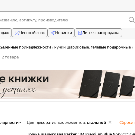
родаж
Честный знак
Новинки
Летняя распродажа
сьменные принадлежности
Ручки шариковые, гелевые подарочные
2 товара
улярности
Цвет декоративных элементов
:
стальной
Сбросит
Ручка шариковая Parker "IM Premium Blue Grey CT" си