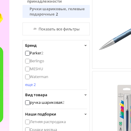
принадлежности
Ручки шариковые, гелевые
подарочные
2
Показать все фильтры
Бренд
Parker
2
Berlingo
MESHU
Waterman
еще 2
Вид товара
ручка шариковая
2
Наши подборки
Летняя распродажа
Скидки месяца