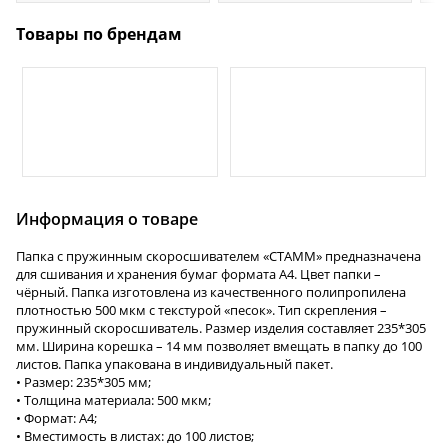
Товары по брендам
Информация о товаре
Папка с пружинным скоросшивателем «СТАММ» предназначена
для сшивания и хранения бумаг формата А4. Цвет папки –
чёрный. Папка изготовлена из качественного полипропилена
плотностью 500 мкм с текстурой «песок». Тип скрепления –
пружинный скоросшиватель. Размер изделия составляет 235*305
мм. Ширина корешка – 14 мм позволяет вмещать в папку до 100
листов. Папка упакована в индивидуальный пакет.
• Размер: 235*305 мм;
• Толщина материала: 500 мкм;
• Формат: А4;
• Вместимость в листах: до 100 листов;