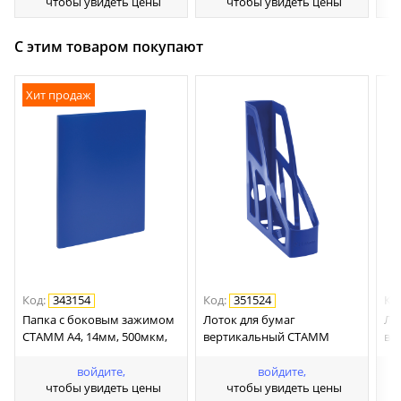
чтобы увидеть цены
чтобы увидеть цены
с рисунко
ка
С этим товаром покупают
Хит продаж
Код
:
343154
Код
:
351524
Ко
Папка с боковым зажимом
Лоток для бумаг
Ло
СТАММ А4, 14мм, 500мкм,
вертикальный СТАММ
ве
пластик, синяя
"Лидер", синий, ширина
сб
75мм
че
войдите,
войдите,
чтобы увидеть цены
чтобы увидеть цены