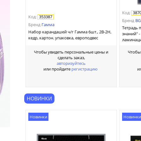
Код
:
387
Код
:
353387
Бренд
BG
Бренд
Гамма
Тетрадь 
Набор карандашей ч/г Гамма 6шт., 2B-2H,
знаний" -
кедр, картон. упаковка, европодвес
ламинац
Чтобы увидеть персональные цены и
Чтобы
сделать заказ,
авторизуйтесь
или пройдите
регистрацию
и
НОВИНКИ
Новинки
Новинки