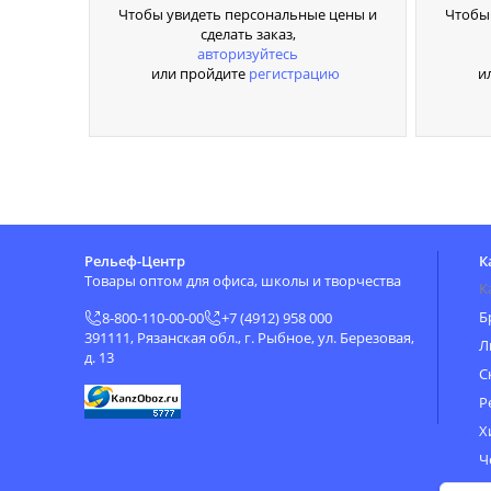
Чтобы увидеть персональные цены и
Чтобы
сделать заказ,
авторизуйтесь
или пройдите
регистрацию
и
Рельеф-Центр
К
Товары оптом для офиса, школы и творчества
К
Б
8-800-110-00-00
+7 (4912) 958 000
391111, Рязанская обл., г. Рыбное, ул. Березовая,
Л
д. 13
С
Р
Х
Ч
Н