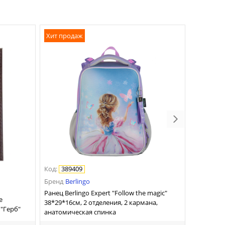
Хит продаж
Код
:
389409
Бренд
Berlingo
Ранец Berlingo Expert "Follow the magic"
e
38*29*16см, 2 отделения, 2 кармана,
 "Герб"
анатомическая спинка