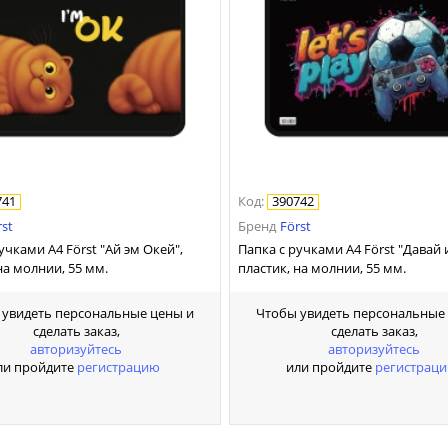
741
Код
:
390742
rst
Бренд
Först
учками А4 Först "Ай эм Окей",
Папка с ручками А4 Först "Давай 
на молнии, 55 мм.
пластик, на молнии, 55 мм.
 увидеть персональные цены и
Чтобы увидеть персональные
сделать заказ,
сделать заказ,
авторизуйтесь
авторизуйтесь
ли пройдите
регистрацию
или пройдите
регистрац