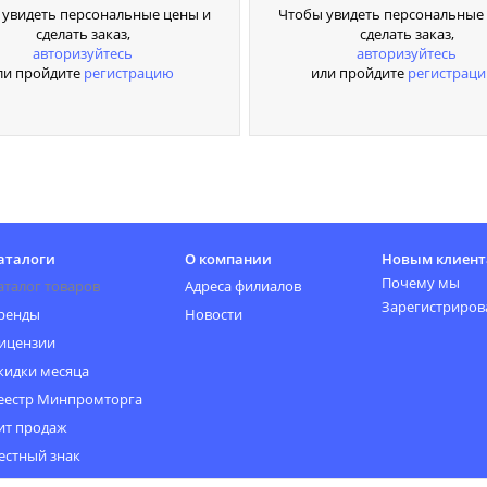
 увидеть персональные цены и
Чтобы увидеть персональные
сделать заказ,
сделать заказ,
авторизуйтесь
авторизуйтесь
ли пройдите
регистрацию
или пройдите
регистрац
аталоги
О компании
Новым клиен
Почему мы
аталог товаров
Адреса филиалов
Зарегистриров
ренды
Новости
ицензии
кидки месяца
еестр Минпромторга
ит продаж
естный знак
овинки