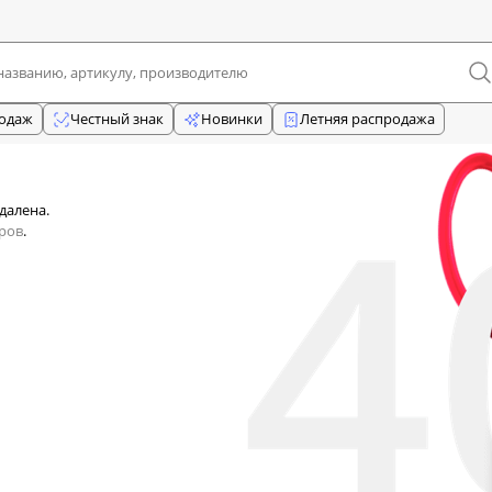
родаж
Честный знак
Новинки
Летняя распродажа
далена.
ров
.