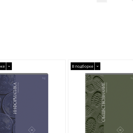
рке
В подборке