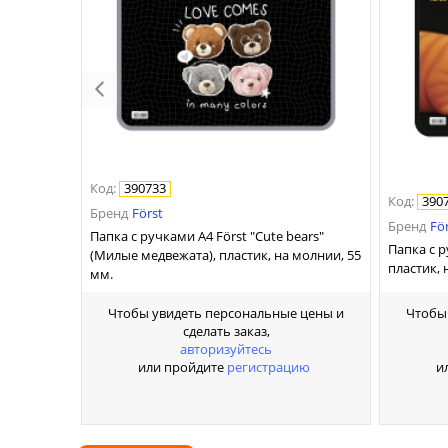
Код
:
390733
Код
:
390
Бренд
Först
Бренд
Fö
Папка с ручками А4 Först "Cute bears"
Папка с р
(Милые медвежата), пластик, на молнии, 55
пластик, 
мм.
Чтобы
Чтобы увидеть персональные цены и
сделать заказ,
авторизуйтесь
и
или пройдите
регистрацию