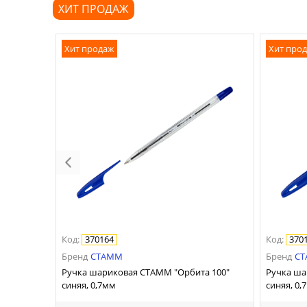
ХИТ ПРОДАЖ
Хит продаж
Хит про
Код
:
370164
Код
:
370
Бренд
СТАММ
Бренд
С
Ручка шариковая СТАММ "Орбита 100"
Ручка ша
синяя, 0,7мм
синяя, 0