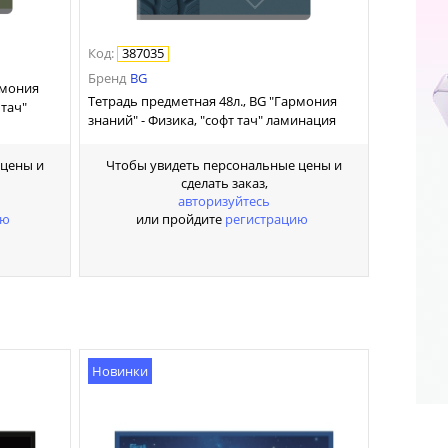
Код
:
387035
Бренд
BG
рмония
Тетрадь предметная 48л., BG "Гармония
 тач"
знаний" - Физика, "софт тач" ламинация
Чтобы увидеть персональные цены и
 цены и
сделать заказ,
авторизуйтесь
или пройдите
регистрацию
ию
Новинки