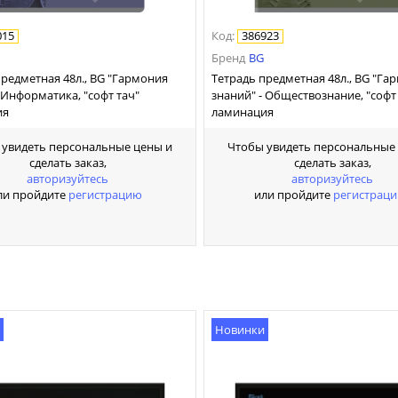
015
Код
:
386923
Бренд
BG
предметная 48л., BG "Гармония
Тетрадь предметная 48л., BG "Га
 Информатика, "софт тач"
знаний" - Обществознание, "софт
ия
ламинация
 увидеть персональные цены и
Чтобы увидеть персональные
сделать заказ,
сделать заказ,
авторизуйтесь
авторизуйтесь
ли пройдите
регистрацию
или пройдите
регистрац
Новинки