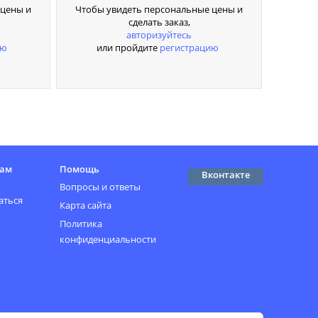
 цены и
Чтобы увидеть персональные цены и
сделать заказ,
авторизуйтесь
ию
или пройдите
регистрацию
там
Помощь
Вконтакте
Вопросы и ответы
аться
Карта сайта
Политика
конфиденциальности