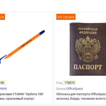
даж
Хит продаж
168
Код
:
176874
ТАММ
Бренд
OfficeSpace
риковая СТАММ "Орбита 100"
Обложка для паспорта OfficeSpac
,7мм, оранжевый корпус
экокожа, бордо, тиснение золото