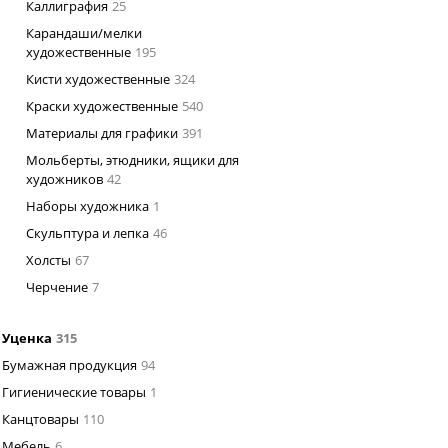
Каллиграфия
25
Карандаши/мелки
художественные
195
Кисти художественные
324
Краски художественные
540
Материалы для графики
391
Мольберты, этюдники, ящики для
художников
42
Наборы художника
1
Скульптура и лепка
46
Холсты
67
Черчение
7
Уценка
315
Бумажная продукция
94
Гигиенические товары
1
Канцтовары
110
Мебель
6