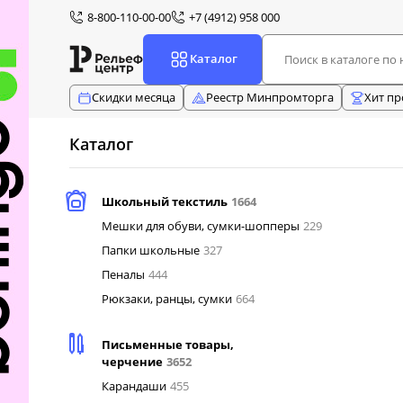
8-800-110-00-00
+7 (4912) 958 000
Каталог
Скидки месяца
Реестр Минпромторга
Хит п
Каталог
Школьный текстиль
1664
Мешки для обуви, сумки-шопперы
229
Папки школьные
327
Пеналы
444
Рюкзаки, ранцы, сумки
664
Письменные товары,
черчение
3652
Карандаши
455