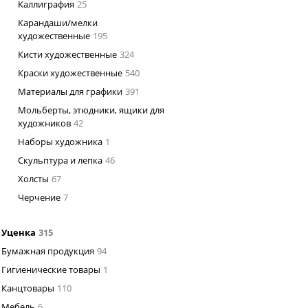
Каллиграфия
25
Карандаши/мелки
художественные
195
Кисти художественные
324
Краски художественные
540
Материалы для графики
391
Мольберты, этюдники, ящики для
художников
42
Наборы художника
1
Скульптура и лепка
46
Холсты
67
Черчение
7
Уценка
315
Бумажная продукция
94
Гигиенические товары
1
Канцтовары
110
Мебель
6