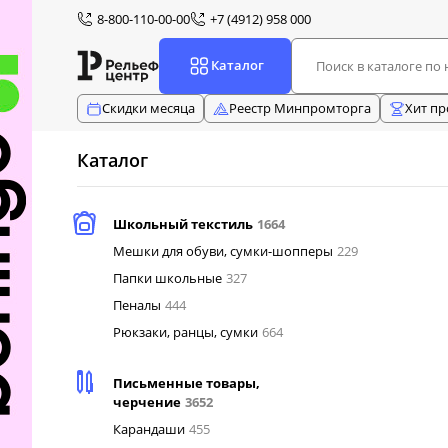
8-800-110-00-00
+7 (4912) 958 000
Каталог
Скидки месяца
Реестр Минпромторга
Хит п
Каталог
Школьный текстиль
1664
Мешки для обуви, сумки-шопперы
229
Папки школьные
327
Пеналы
444
Рюкзаки, ранцы, сумки
664
Письменные товары,
черчение
3652
Карандаши
455