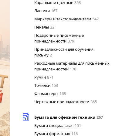
Карандаши цветные
353
Ластики
167
Маркеры и текстовыделители
542
Пеналы
22
Подарочные письменные
принадлежности
379
Принадлежности для обучения
письму
2
Расходные материалы для письменных
принадлежностей
178
Ручки
871
Точилки
153
Фломастеры
168
Чертежные принадлежности
365
Бумага для офисной техники
267
Бумага специальная
151
Бумага форматная
116