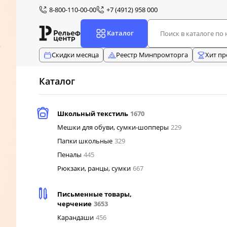
8-800-110-00-00
+7 (4912) 958 000
Каталог
Скидки месяца
Реестр Минпромторга
Хит п
Каталог
Школьный текстиль
1670
Мешки для обуви, сумки-шопперы
229
Папки школьные
329
Пеналы
445
Рюкзаки, ранцы, сумки
667
Письменные товары,
черчение
3653
Карандаши
456