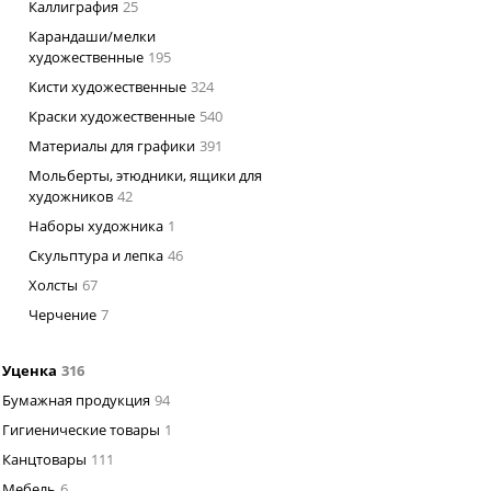
Каллиграфия
25
Карандаши/мелки
художественные
195
Кисти художественные
324
Краски художественные
540
Материалы для графики
391
Мольберты, этюдники, ящики для
художников
42
Наборы художника
1
Скульптура и лепка
46
Холсты
67
Черчение
7
Уценка
316
Бумажная продукция
94
Гигиенические товары
1
Канцтовары
111
Мебель
6