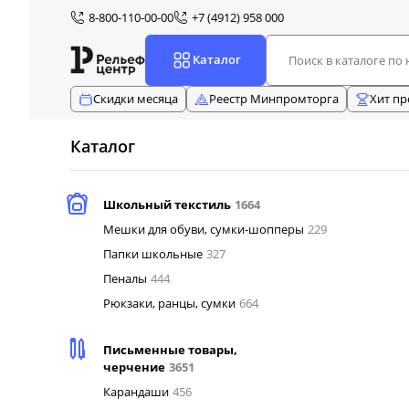
8-800-110-00-00
+7 (4912) 958 000
Каталог
Скидки месяца
Реестр Минпромторга
Хит п
Каталог
Школьный текстиль
1664
Мешки для обуви, сумки-шопперы
229
Папки школьные
327
Пеналы
444
Рюкзаки, ранцы, сумки
664
Письменные товары,
черчение
3651
Карандаши
456