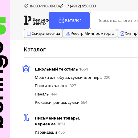
8-800-110-00-00
+7 (4912) 958 000
Каталог
Скидки месяца
Реестр Минпромторга
Хит п
Каталог
Школьный текстиль
1664
Мешки для обуви, сумки-шопперы
229
Папки школьные
327
Пеналы
444
Рюкзаки, ранцы, сумки
664
Письменные товары,
черчение
3651
Карандаши
456