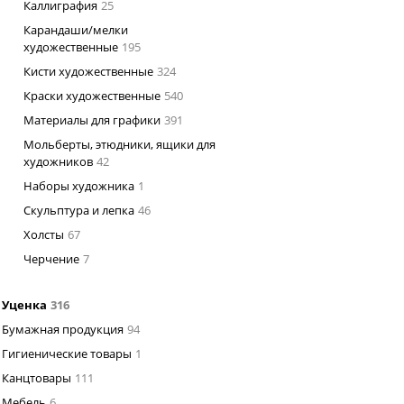
Каллиграфия
25
Карандаши/мелки
художественные
195
Кисти художественные
324
Краски художественные
540
Материалы для графики
391
Мольберты, этюдники, ящики для
художников
42
Наборы художника
1
Скульптура и лепка
46
Холсты
67
Черчение
7
Уценка
316
Бумажная продукция
94
Гигиенические товары
1
Канцтовары
111
Мебель
6